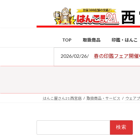
コ
ナ
ン
ビ
テ
ゲ
ン
ー
ツ
シ
TOP
取扱商品
印鑑・はんこ
へ
ョ
ス
ン
2026/02/26/
春の印鑑フェア開催
キ
に
ッ
移
プ
動
はんこ屋さん21 西宮店
取扱商品・サービス
ウェア
検
索: