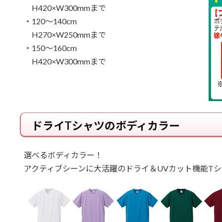
H420×W300mmまで
・120～140cm
H270×W250mmまで
・150～160cm
H420×W300mmまで
ドライTシャツのボディカラー
選べるボディカラー！
アクティブシーンに大活躍のドライ＆UVカット機能Tシ