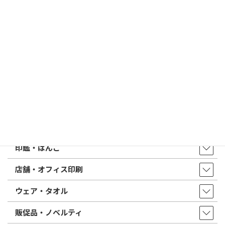
2026/02/13
はんこ屋さん21からのお知らせ
印鑑の書体（古印体・篆書体・印相体・楷書体・行書体）とは？
特徴とフォントの選び方
はんこ屋さん21からのお知らせ一覧 ≫
トップページ
店舗・アクセス
取扱商品・サービス
印鑑・はんこ
店舗・オフィス印刷
ウェア・タオル
販促品・ノベルティ