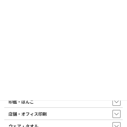
2026/03/09
はんこ屋さん21からのお知らせ
電子印鑑の使い方は？メリットやデメリットも解説
2026/02/13
はんこ屋さん21からのお知らせ
印鑑の書体（古印体・篆書体・印相体・楷書体・行書体）とは？
特徴とフォントの選び方
はんこ屋さん21からのお知らせ一覧 ≫
トップページ
店舗・アクセス
取扱商品・サービス
印鑑・はんこ
店舗・オフィス印刷
ウェア・タオル