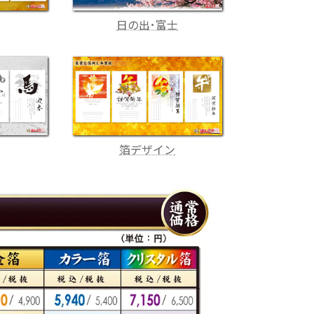
日の出･富士
箔デザイン