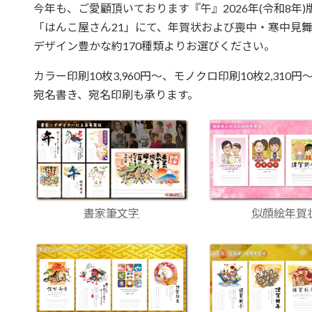
今年も、ご愛顧頂いております『午』2026年(令和8年
「はんこ屋さん21」にて、年賀状および喪中・寒中見
デザイン豊かな約170種類よりお選びください。
カラー印刷10枚3,960円～、モノクロ印刷10枚2,310円
宛名書き、宛名印刷も承ります。
書家筆文字
似顔絵年賀