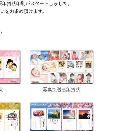
)版年賀状印刷がスタートしました。
舞いをお求め頂けます。
～。
状
写真で送る
年賀状