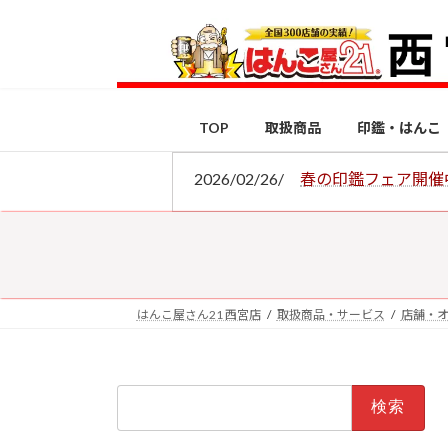
コ
ナ
ン
ビ
テ
ゲ
ン
ー
ツ
シ
TOP
取扱商品
印鑑・はんこ
へ
ョ
ス
ン
2026/02/26/
春の印鑑フェア開催
キ
に
ッ
移
プ
動
はんこ屋さん21 西宮店
取扱商品・サービス
店舗・
検
索: