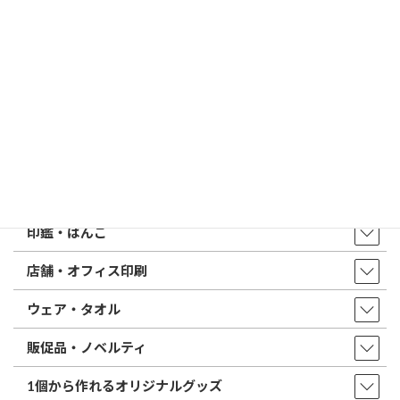
印鑑の書体（古印体・篆書体・印相体・楷書体・行書体）とは？
特徴とフォントの選び方
はんこ屋さん21からのお知らせ一覧 ≫
トップページ
店舗・アクセス
取扱商品・サービス
印鑑・はんこ
店舗・オフィス印刷
ウェア・タオル
販促品・ノベルティ
1個から作れるオリジナルグッズ