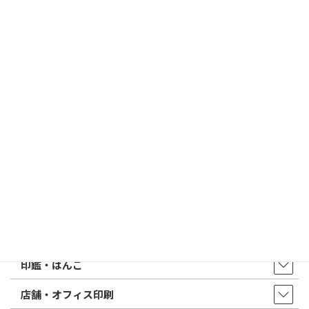
2026/03/09
はんこ屋さん21からのお知らせ
電子印鑑の使い方は？メリットやデメリットも解説
2026/02/13
はんこ屋さん21からのお知らせ
印鑑の書体（古印体・篆書体・印相体・楷書体・行書体）とは？
特徴とフォントの選び方
はんこ屋さん21からのお知らせ一覧 ≫
トップページ
店舗・アクセス
取扱商品・サービス
印鑑・はんこ
店舗・オフィス印刷